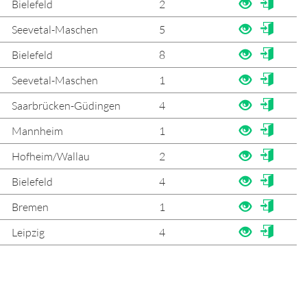
Bielefeld
2
Seevetal-Maschen
5
Bielefeld
8
Seevetal-Maschen
1
Saarbrücken-Güdingen
4
Mannheim
1
Hofheim/Wallau
2
Bielefeld
4
Bremen
1
Leipzig
4