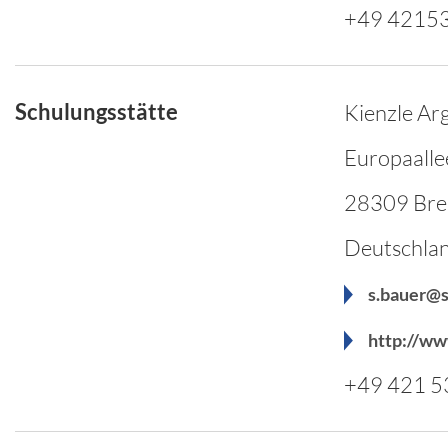
+49 4215
Schulungsstätte
Kienzle A
Europaalle
28309 Br
Deutschla
s.bauer@s
http://ww
+49 421 5