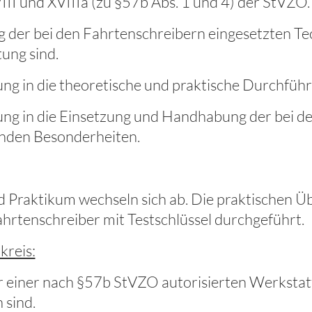
II und XVIIIa (zu §57b Abs. 1 und 4) der StVZO.
g der bei den Fahrtenschreibern eingesetzten Te
ung sind.
ng in die theoretische und praktische Durchführ
ng in die Einsetzung und Handhabung der bei de
nden Besonderheiten.
d Praktikum wechseln sich ab. Die praktischen Ü
ahrtenschreiber mit Testschlüssel durchgeführt.
kreis:
r einer nach §57b StVZO autorisierten Werkstat
 sind.