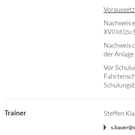
Voraussetz
Nachweis e
XVIIId (zu 
Nachweis d
der Anlage 
Vor Schulu
Fahrtensch
Schulungsb
Trainer
Steffen Kla
s.bauer@s