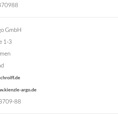
370988
rgo GmbH
e 1-3
emen
nd
chroiff.de
w.kienzle-argo.de
3709-88