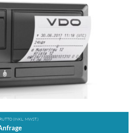
RUTTO (INKL. MWST.)
Anfrage