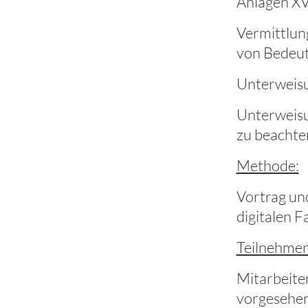
Anlagen XVI
Vermittlun
von Bedeut
Unterweisu
Unterweisu
zu beachte
Methode:
Vortrag un
digitalen F
Teilnehmer
Mitarbeite
vorgesehen