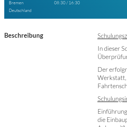
Bremen
08:30 / 16:30
Deutschland
Beschreibung
Schulungszi
In dieser S
Überprüfun
Der erfolg
Werkstatt, 
Fahrtensch
Schulungsi
Einführung 
die Einbaup