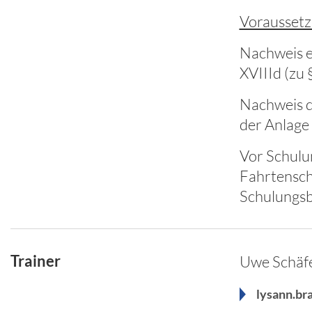
Voraussetz
Nachweis e
XVIIId (zu 
Nachweis d
der Anlage 
Vor Schulu
Fahrtensch
Schulungsb
Trainer
Uwe Schäf
lysann.br