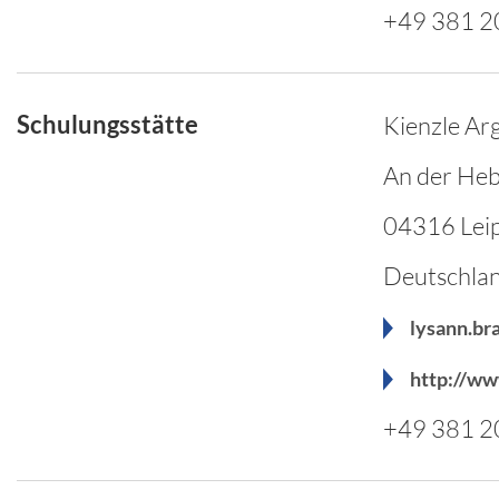
+49 381 
Schulungsstätte
Kienzle A
An der He
04316 Leip
Deutschla
lysann.br
http://ww
+49 381 