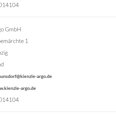
2014104
rgo GmbH
bemärchte 1
zig
nd
aunsdorf@kienzle-argo.de
w.kienzle-argo.de
2014104