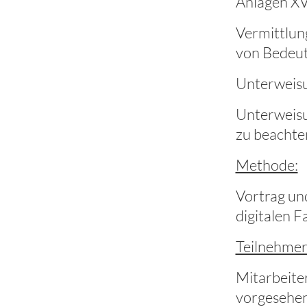
Anlagen XVI
Vermittlun
von Bedeut
Unterweisu
Unterweisu
zu beachte
Methode:
Vortrag un
digitalen F
Teilnehmer
Mitarbeite
vorgesehen