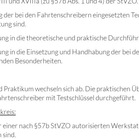
II und XVIIIa (zu §57b Abs. 1 und 4) der StVZO.
g der bei den Fahrtenschreibern eingesetzten Te
ung sind.
ng in die theoretische und praktische Durchführ
ng in die Einsetzung und Handhabung der bei de
nden Besonderheiten.
d Praktikum wechseln sich ab. Die praktischen Ü
ahrtenschreiber mit Testschlüssel durchgeführt.
kreis:
r einer nach §57b StVZO autorisierten Werkstat
 sind.