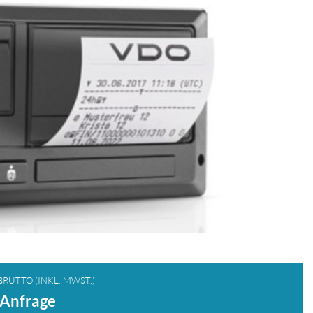
BRUTTO (INKL. MWST.)
 Anfrage