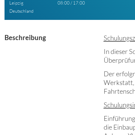
Leipzig
08:00 / 17:00
Deutschland
Beschreibung
Schulungszi
In dieser S
Überprüfun
Der erfolg
Werkstatt, 
Fahrtensch
Schulungsi
Einführung 
die Einbaup