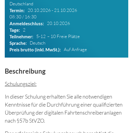
Deutschland
20.10.2026 - 21.10.2026
Termin
08:30 / 16:30
20.10.2026
Anmeldeschluss
2
Tage
5-12
10 Freie Plätze
Teilnehmer
Deutsch
Sprache
Auf Anfrage
Preis brutto (inkl. MwSt.)
Beschreibung
Schulungsziel:
In dieser Schulung erhalten Sie alle notwendigen
Kenntnisse für die Durchführung einer qualifizierten
Überprüfung der digitalen Fahrtenschreiberanlagen
nach §57b StVZO.