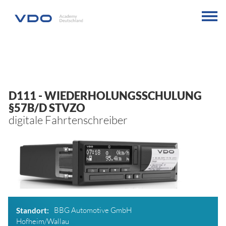
D111
- WIEDERHOLUNGSSCHULUNG
§57B/D STVZO
digitale Fahrtenschreiber
BBG Automotive GmbH
Standort
Hofheim/Wallau