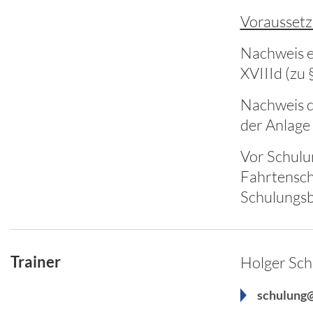
Voraussetz
Nachweis e
XVIIId (zu 
Nachweis d
der Anlage 
Vor Schulu
Fahrtensch
Schulungsb
Trainer
Holger Sc
schulung