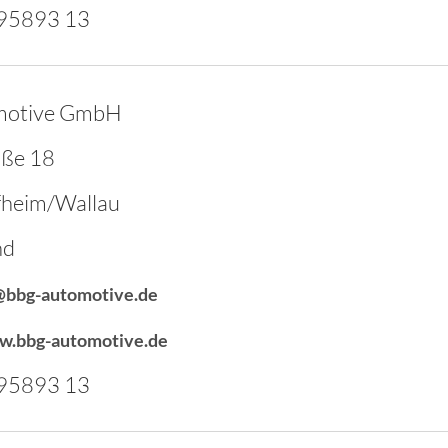
95893 13
motive GmbH
aße 18
heim/Wallau
nd
@bbg-automotive.de
w.bbg-automotive.de
95893 13