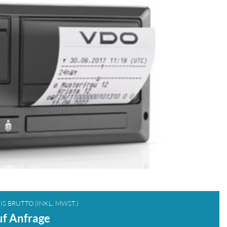
IS BRUTTO (INKL. MWST.)
f Anfrage