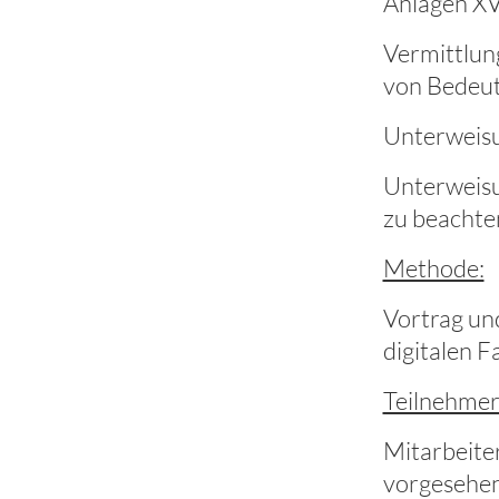
Anlagen XVI
Vermittlun
von Bedeut
Unterweisu
Unterweisu
zu beachte
Methode:
Vortrag un
digitalen F
Teilnehmer
Mitarbeite
vorgesehen