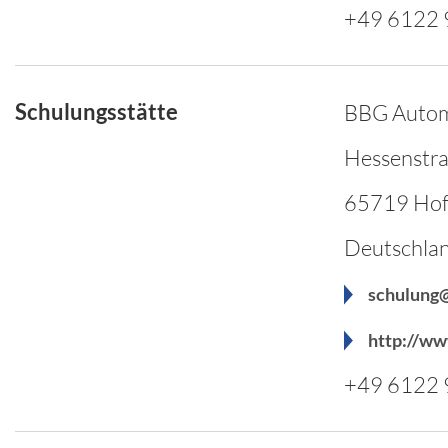
+49 6122 
Schulungsstätte
BBG Auto
Hessenstr
65719 Hof
Deutschla
schulung
http://ww
+49 6122 