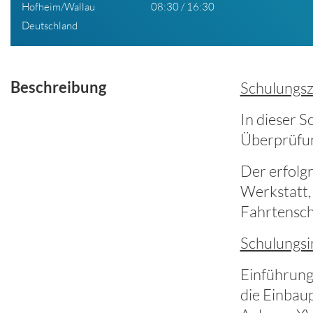
Hofheim/Wallau
08:30 / 16:30
Deutschland
Beschreibung
Schulungszi
In dieser S
Überprüfun
Der erfolg
Werkstatt, 
Fahrtensch
Schulungsi
Einführung 
die Einbaup