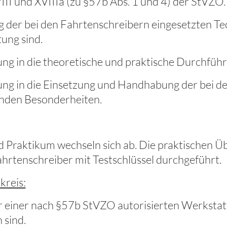
II und XVIIIa (zu §57b Abs. 1 und 4) der StVZO.
g der bei den Fahrtenschreibern eingesetzten Te
ung sind.
ng in die theoretische und praktische Durchführ
ng in die Einsetzung und Handhabung der bei de
nden Besonderheiten.
d Praktikum wechseln sich ab. Die praktischen Ü
ahrtenschreiber mit Testschlüssel durchgeführt.
kreis:
r einer nach §57b StVZO autorisierten Werkstat
 sind.