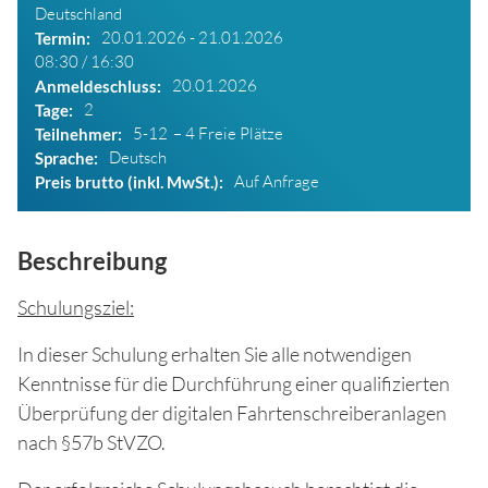
Deutschland
20.01.2026 - 21.01.2026
Termin
08:30 / 16:30
20.01.2026
Anmeldeschluss
2
Tage
5-12
4 Freie Plätze
Teilnehmer
Deutsch
Sprache
Auf Anfrage
Preis brutto (inkl. MwSt.)
Beschreibung
Schulungsziel:
In dieser Schulung erhalten Sie alle notwendigen
Kenntnisse für die Durchführung einer qualifizierten
Überprüfung der digitalen Fahrtenschreiberanlagen
nach §57b StVZO.