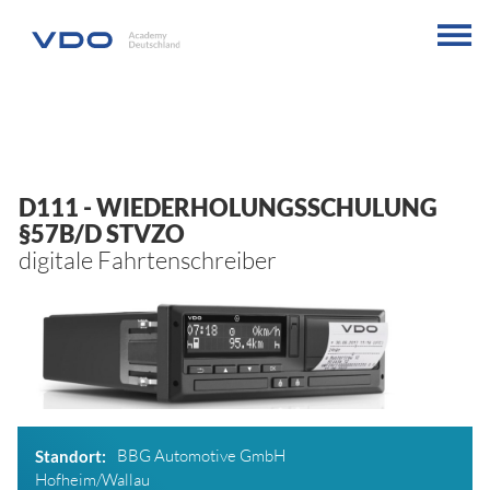
D111
- WIEDERHOLUNGSSCHULUNG
§57B/D STVZO
digitale Fahrtenschreiber
BBG Automotive GmbH
Standort
Hofheim/Wallau