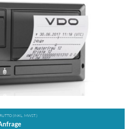
RUTTO (INKL. MWST.)
Anfrage