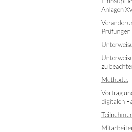
Einbaupfli
Anlagen XVI
Veränderun
Prüfungen 
Unterweisu
Unterweisu
zu beachte
Methode:
Vortrag un
digitalen F
Teilnehmer
Mitarbeite