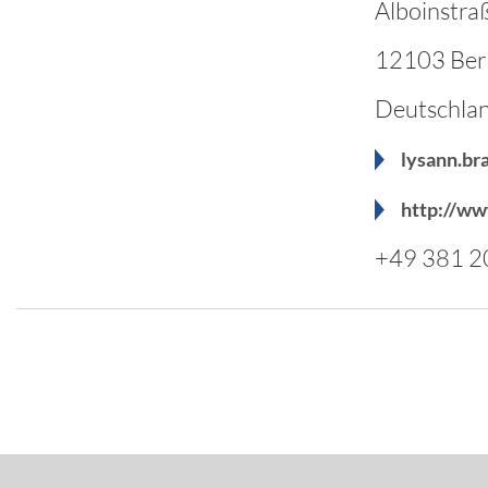
Alboinstra
12103 Berl
Deutschla
lysann.br
http://ww
+49 381 