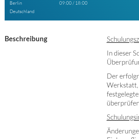
Berlin
09:00 / 18:00
Deutschland
Beschreibung
Schulungszi
In dieser S
Überprüfun
Der erfolg
Werkstatt, 
festgelegt
überprüfe
Schulungsi
Änderungen