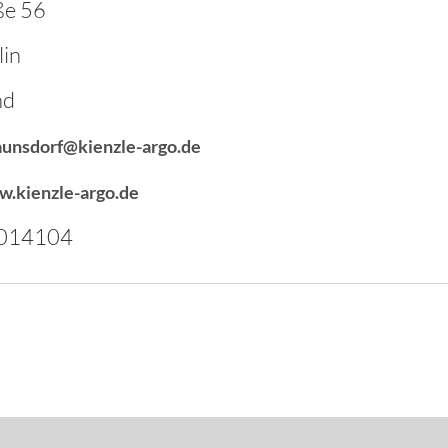
ße 56
in
nd
aunsdorf@kienzle-argo.de
w.kienzle-argo.de
2014104