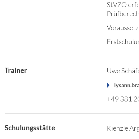
StVZO erfo
Prüfberech
Voraussetz
Erstschul
Trainer
Uwe Schäf
lysann.br
+49 381 
Schulungsstätte
Kienzle A