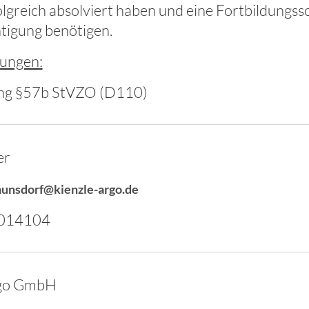
lgreich absolviert haben und eine Fortbildungss
tigung benötigen.
ungen:
ung §57b StVZO (D110)
er
aunsdorf@kienzle-argo.de
2014104
rgo GmbH