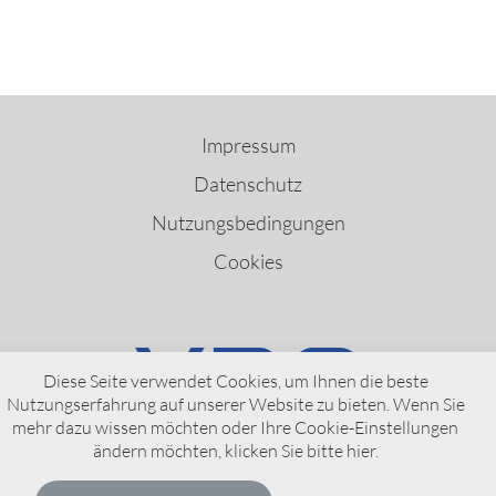
Impressum
Datenschutz
Nutzungsbedingungen
Cookies
Diese Seite verwendet Cookies, um Ihnen die beste
Nutzungserfahrung auf unserer Website zu bieten. Wenn Sie
VDO – A Brand of AUMOVIO
mehr dazu wissen möchten oder Ihre Cookie-Einstellungen
ändern möchten, klicken Sie bitte
hier
.
© AUMOVIO Germany GmbH 2026