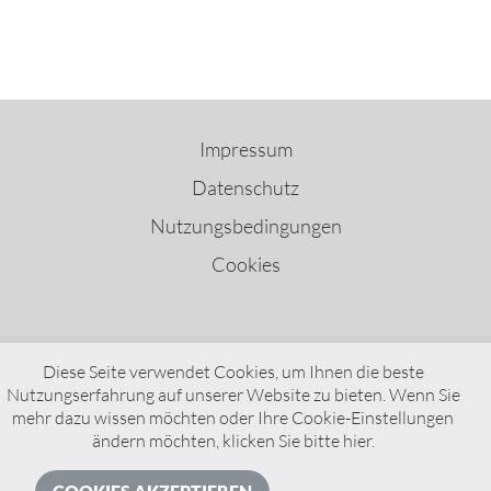
Impressum
Datenschutz
Nutzungsbedingungen
Cookies
Diese Seite verwendet Cookies, um Ihnen die beste
Nutzungserfahrung auf unserer Website zu bieten. Wenn Sie
VDO – A Brand of AUMOVIO
mehr dazu wissen möchten oder Ihre Cookie-Einstellungen
ändern möchten, klicken Sie bitte
hier
.
© AUMOVIO Germany GmbH 2026