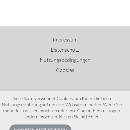
Impressum
Datenschutz
Nutzungsbedingungen
Cookies
Diese Seite verwendet Cookies, um Ihnen die beste
Nutzungserfahrung auf unserer Website zu bieten. Wenn Sie
VDO – A Brand of AUMOVIO
mehr dazu wissen möchten oder Ihre Cookie-Einstellungen
ändern möchten, klicken Sie bitte
hier
.
© AUMOVIO Germany GmbH 2026